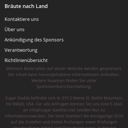
Bräute nach Land
Kontaktiere uns
Über uns
Ankündigung des Sponsors
Verantwortung
Richtlinienübersicht
Mehrere Materialien auf dieser Website werden gesponsert.
Sicherheitstipps
Der Inhalt kann hervorgehobene Informationen enthalten.
Weitere Nuancen finden Sie unter
Sponsorenberichterstattung.
Sugar Daddy befindet sich in 315 S Reese St, Battle Mountain,
NV 89820, USA. Für alle Anfragen können Sie uns eine E-Mail
an
info@sugar-daddies.net
senden Nur zu
Informationszwecken. Die Seite markiert die einzigartige Sicht
auf die Ersteller und bietet Prüfungen sowie Prüfungen
verschiedener Artikel und Dienstleistungen. Aufgrund