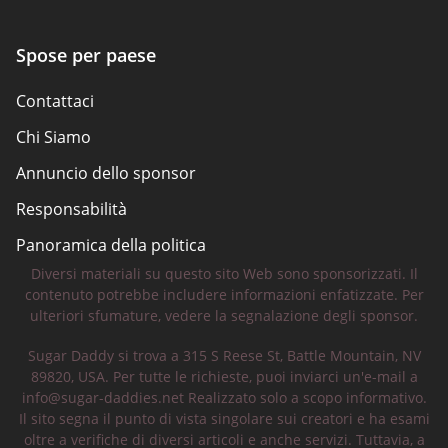
Spose per paese
Contattaci
Chi Siamo
Annuncio dello sponsor
Responsabilità
Panoramica della politica
Diversi materiali su questo sito Web sono sponsorizzati. Il
Consigli per la sicurezza
contenuto potrebbe includere informazioni enfatizzate. Per
ulteriori sfumature, vedere la segnalazione degli sponsor.
Sugar Daddy si trova a 315 S Reese St, Battle Mountain, NV
89820, USA. Per tutte le richieste, puoi inviarci un'e-mail a
info@sugar-daddies.net
Realizzato solo a scopo informativo.
Il sito segna il punto di vista singolare sui creatori e ha esami
oltre a verifiche di diversi articoli e anche servizi. Tuttavia, a