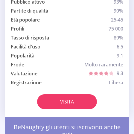
Pubblico attivo
93%
Partite di qualità
90%
Età popolare
25-45
Profili
75 000
Tasso di risposta
89%
Facilità d'uso
6.5
Popolarità
9.1
Frode
Molto raramente
9.3
Valutazione
Registrazione
Libera
VISITA
BeNaughty gli utenti si iscrivono anche