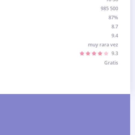
985 500
87%
8.7
9.4
muy rara vez
9.3
Gratis