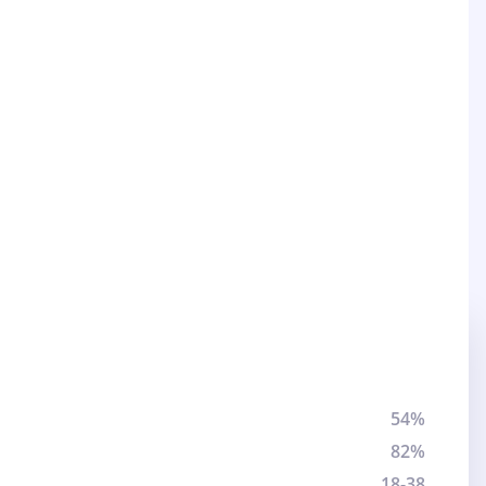
54%
82%
18-38